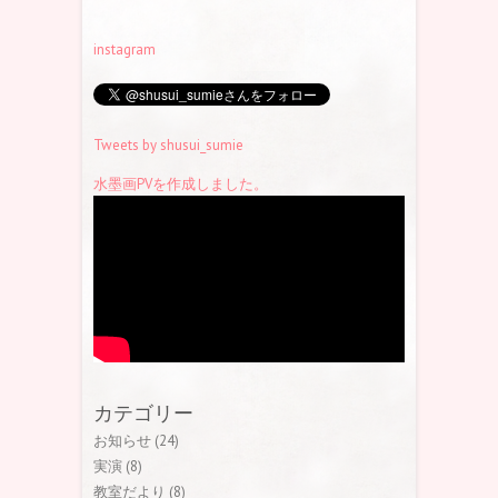
instagram
Tweets by shusui_sumie
水墨画PVを作成しました。
カテゴリー
お知らせ
(24)
実演
(8)
教室だより
(8)