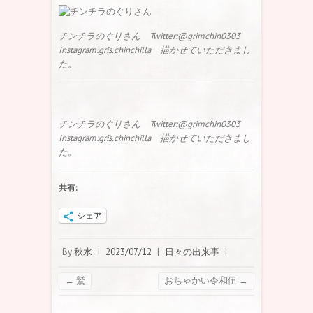
チンチラのぐりさん Twitter:@grimchin0303
Instagram:gris.chinchilla 描かせていただきまし
た。
チンチラのぐりさん Twitter:@grimchin0303
Instagram:gris.chinchilla 描かせていただきまし
た。
共有:
シェア
By
秋水
|
2023/07/12
|
日々の出来事
|
←
鷲
おちゃかい令和伍
→