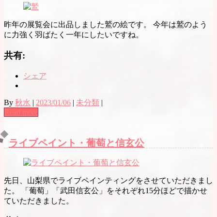
昨年の展覧会に出品しました鷲の絵です。 今年は鷲のよう
に力強く羽ばたく一年にしたいですね。
共有:
シェア
By
秋水
|
2023/01/06
|
未分類
|
Read more
ライブペイント・葡萄と信玄公
先日、山梨県でライブペインティングをさせていただきまし
た。 「葡萄」「武田信玄公」をそれぞれ15分ほどで描かせ
ていただきました。