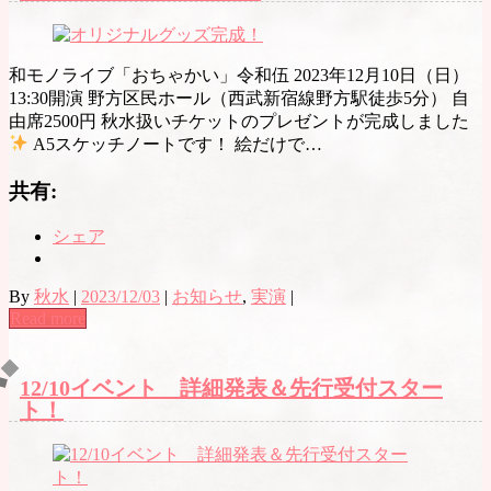
和モノライブ「おちゃかい」令和伍 2023年12月10日（日）
13:30開演 野方区民ホール（西武新宿線野方駅徒歩5分） 自
由席2500円 秋水扱いチケットのプレゼントが完成しました
A5スケッチノートです！ 絵だけで…
共有:
シェア
By
秋水
|
2023/12/03
|
お知らせ
,
実演
|
Read more
12/10イベント 詳細発表＆先行受付スター
ト！