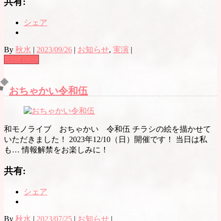
共有:
シェア
By
秋水
|
2023/09/26
|
お知らせ
,
実演
|
Read more
おちゃかい令和伍
和モノライブ おちゃかい 令和伍 チラシの絵を描かせて
いただきました！ 2023年12/10（日）開催です！ 当日は私
も… 情報解禁をお楽しみに！
共有:
シェア
By
秋水
|
2023/07/25
|
お知らせ
|