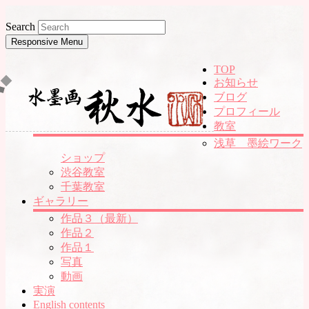
Search
Responsive Menu
TOP
お知らせ
ブログ
プロフィール
教室
浅草 墨絵ワーク
ショップ
渋谷教室
千葉教室
ギャラリー
作品３（最新）
作品２
作品１
写真
動画
実演
English contents