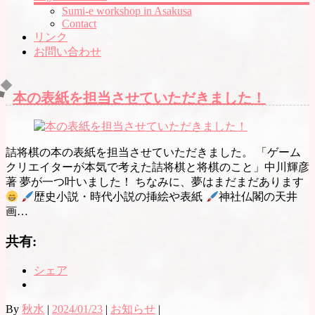
Sumi-e workshop in Asakusa
Contact
リンク
お問い合わせ
本の表紙を担当させていただきました！
詰将棋の本の表紙を担当させていただきました。 「ゲーム
クリエイターが本気で考えた詰将棋と将棋のこと」中川輝彦
著 夢が一つ叶いました！ ちなみに、夢はまだまだあります
歴史小説・時代小説の挿絵や表紙
神社仏閣の天井
画…
共有:
シェア
By
秋水
|
2024/01/23
|
お知らせ
|