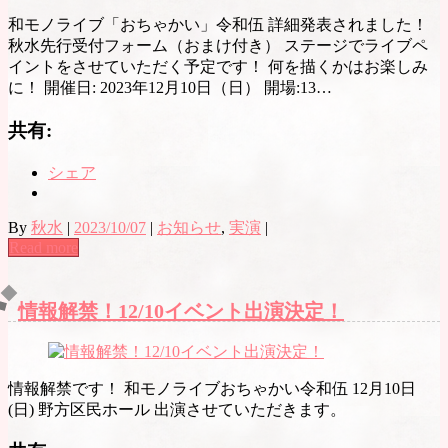
和モノライブ「おちゃかい」令和伍 詳細発表されました！
秋水先行受付フォーム（おまけ付き） ステージでライブペ
イントをさせていただく予定です！ 何を描くかはお楽しみ
に！ 開催日: 2023年12月10日（日） 開場:13…
共有:
シェア
By
秋水
|
2023/10/07
|
お知らせ
,
実演
|
Read more
情報解禁！12/10イベント出演決定！
情報解禁です！ 和モノライブおちゃかい令和伍 12月10日
(日) 野方区民ホール 出演させていただきます。