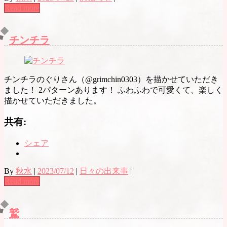
Read more
チンチラ
チンチラのぐりさん（@grimchin0303）を描かせていただき
ました！ 2パターンあります！ ふわふわで可愛くて、楽しく
描かせていただきました。
共有:
シェア
By
秋水
|
2023/07/12
|
日々の出来事
|
Read more
鷲