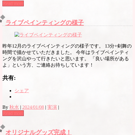
Read more
ライブペインティングの様子
昨年12月のライブペインティングの様子です。 13分+剣舞の
時間で描かせていただきました。 今年はライブペインティ
ングを沢山やって行きたいと思います。 「良い場所がある
よ」という方、ご連絡お待ちしています！
共有:
シェア
By
秋水
|
2024/01/08
|
実演
|
Read more
オリジナルグッズ完成！