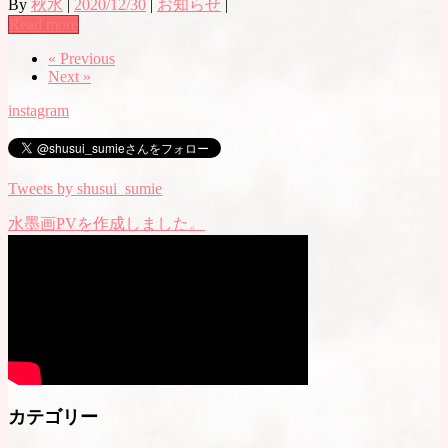
By
秋水
|
2020/12/30
|
お知らせ
|
Read more
« Previous
Next »
instagram
Tweets by shusui_sumie
水墨画PVを作成しました。
カテゴリー