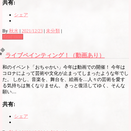
共有:
シェア
By
秋水
|
2021/12/23
|
未分類
|
Read more
ライブペインティング！（動画あり）
和のイベント「おちゃかい」今年は動画での開催！ 今年は
コロナによって芸術や文化が止まってしまったような年でし
た。 しかし、音楽を、舞台を、絵画を…人々の芸術を愛す
る気持ちは無くなりません。 きっと復活してゆく、そんな
願い…
共有:
シェア