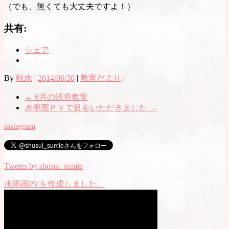
（でも、無くても大丈夫ですよ！）
共有:
シェア
By
秋水
|
2014/06/30
|
教室だより
|
←
6月の渋谷教室
水墨画ＰＶで賞をいただきました
→
instagram
Tweets by shusui_sumie
水墨画PVを作成しました。