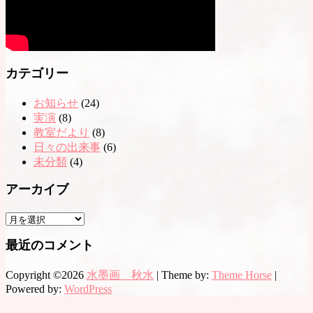
カテゴリー
お知らせ
(24)
実演
(8)
教室だより
(8)
日々の出来事
(6)
未分類
(4)
アーカイブ
ア
ー
最近のコメント
カ
イ
Copyright ©2026
水墨画 秋水
| Theme by:
Theme Horse
|
ブ
Powered by:
WordPress