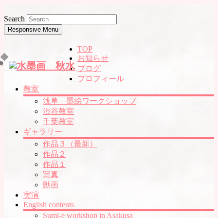
Search
Responsive Menu
TOP
お知らせ
ブログ
プロフィール
教室
浅草 墨絵ワークショップ
渋谷教室
千葉教室
ギャラリー
作品３（最新）
作品２
作品１
写真
動画
実演
English contents
Sumi-e workshop in Asakusa