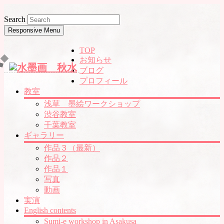
Search
Responsive Menu
TOP
お知らせ
ブログ
プロフィール
教室
浅草 墨絵ワークショップ
渋谷教室
千葉教室
ギャラリー
作品３（最新）
作品２
作品１
写真
動画
実演
English contents
Sumi-e workshop in Asakusa