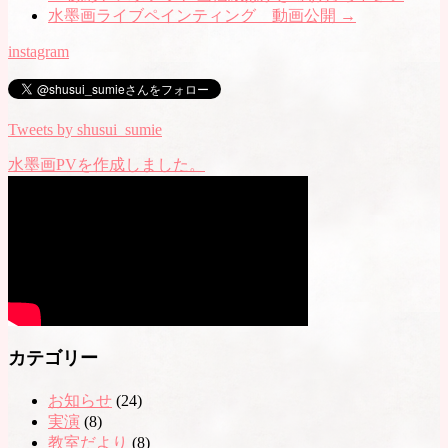
水墨画ライブペインティング 動画公開
→
instagram
Tweets by shusui_sumie
水墨画PVを作成しました。
カテゴリー
お知らせ
(24)
実演
(8)
教室だより
(8)