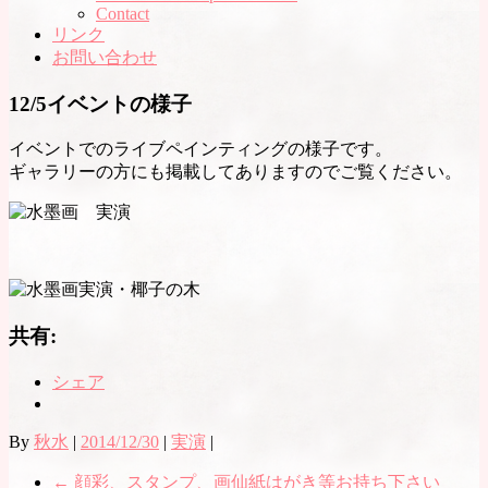
Contact
リンク
お問い合わせ
12/5イベントの様子
イベントでのライブペインティングの様子です。
ギャラリーの方にも掲載してありますのでご覧ください。
共有:
シェア
By
秋水
|
2014/12/30
|
実演
|
←
顔彩、スタンプ、画仙紙はがき等お持ち下さい