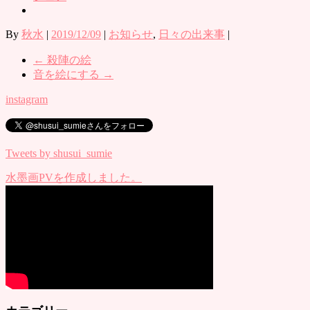
By
秋水
|
2019/12/09
|
お知らせ
,
日々の出来事
|
←
殺陣の絵
音を絵にする
→
instagram
Tweets by shusui_sumie
水墨画PVを作成しました。