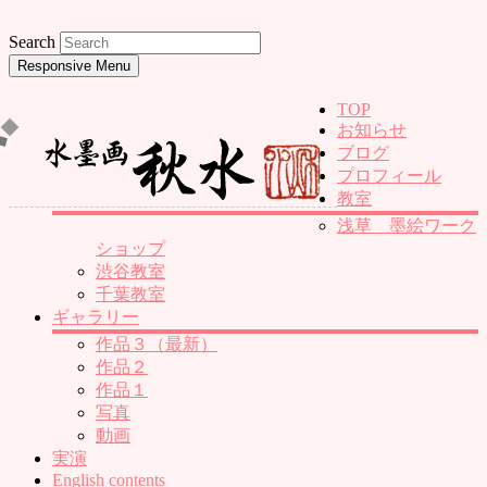
Search
Responsive Menu
TOP
お知らせ
ブログ
プロフィール
教室
浅草 墨絵ワーク
ショップ
渋谷教室
千葉教室
ギャラリー
作品３（最新）
作品２
作品１
写真
動画
実演
English contents