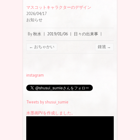
マスコットキャラクターのデザイン
2026/04/17
お知らせ
By
秋水
|
2019/01/06
|
日々の出来事
|
←
おちゃかい
鍾馗
→
instagram
Tweets by shusui_sumie
水墨画PVを作成しました。