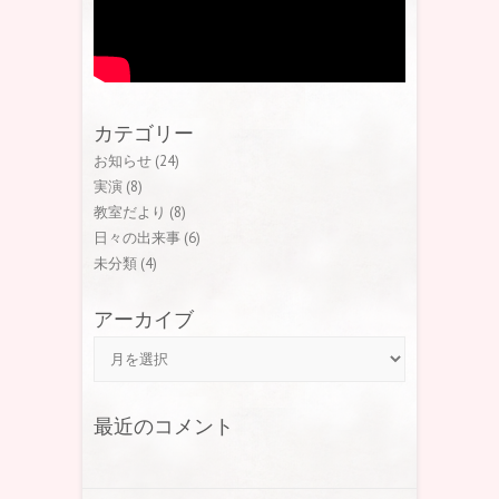
カテゴリー
お知らせ
(24)
実演
(8)
教室だより
(8)
日々の出来事
(6)
未分類
(4)
アーカイブ
アーカイブ
最近のコメント