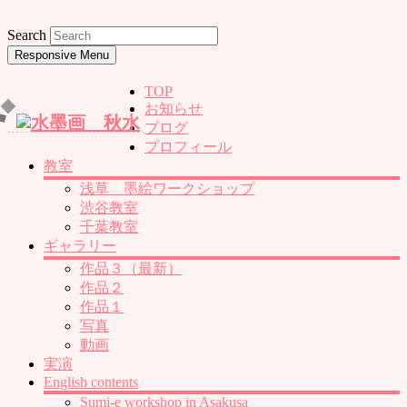
Search
Responsive Menu
TOP
お知らせ
ブログ
プロフィール
教室
浅草 墨絵ワークショップ
渋谷教室
千葉教室
ギャラリー
作品３（最新）
作品２
作品１
写真
動画
実演
English contents
Sumi-e workshop in Asakusa