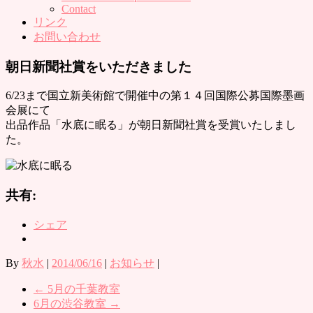
Contact
リンク
お問い合わせ
朝日新聞社賞をいただきました
6/23まで国立新美術館で開催中の第１４回国際公募国際墨画
会展にて
出品作品「水底に眠る」が朝日新聞社賞を受賞いたしまし
た。
共有:
シェア
By
秋水
|
2014/06/16
|
お知らせ
|
←
5月の千葉教室
6月の渋谷教室
→